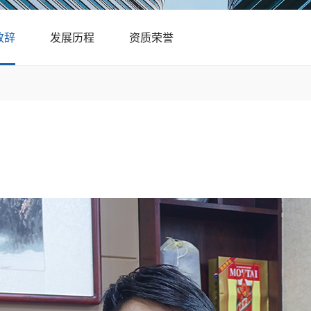
致辞
发展历程
资质荣誉