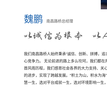
魏鹏
南昌路桥总经理
我们南昌路桥人始终秉承“诚信、创新、拼搏，追
心竞争力。 无论前进的路上多么坎坷，我们都在用
首风雨历程，我们感恩社会各界的大力支持、关
的进步，实现了跨越发展。"积土为山，积水为海
慧一生，选对平台成就一生，选对环境影响一生，我